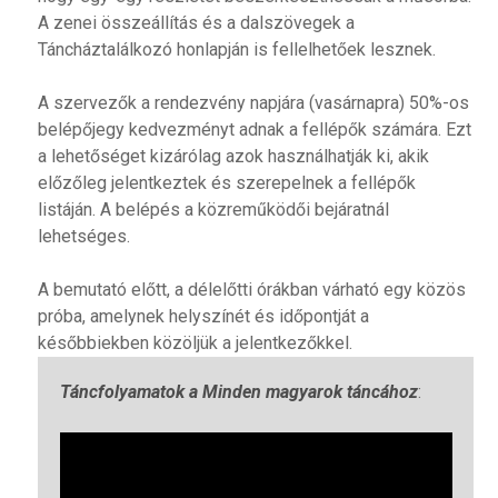
A zenei összeállítás és a dalszövegek a
Táncháztalálkozó honlapján is fellelhetőek lesznek.
A szervezők a rendezvény napjára (vasárnapra) 50%-os
belépőjegy kedvezményt adnak a fellépők számára. Ezt
a lehetőséget kizárólag azok használhatják ki, akik
előzőleg jelentkeztek és szerepelnek a fellépők
listáján. A belépés a közreműködői bejáratnál
lehetséges.
A bemutató előtt, a délelőtti órákban várható egy közös
próba, amelynek helyszínét és időpontját a
későbbiekben közöljük a jelentkezőkkel.
Táncfolyamatok a Minden magyarok táncához
: