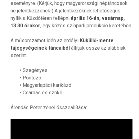
eseményre. (Kérjük, hogy magyarországi néptáncosok
ne jelentkezzenek!) A jelentkezőknek lehetőségük
nyílik a Küzdőtéren fellépni
április 16-án, vasárnap,
13.30 órakor
, egy közös színpadi produkció keretében.
A műsorszámot idén az erdélyi
Küküllő-mente
tájegységeinek táncaiból
állítjuk össze az alábbiak
szerint:
• Szegényes
• Pontozó
• Magyarlapádi karikázó
• Csárdás és szökő
Árendás Péter zenei összeállítása: