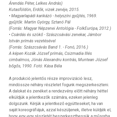
Árendás Péter, Lelkes András)
Kutasföldön, Erdők, vizek zenéje, 2015.
• Magyarlapádi karikázó - helyszíni gyűjtés, 1969.
gyűjtők: Martin György, Sztanó Pál
(Forrás: Magyar Népzenei Antológia - FolkEurópa, 2012.)
• Csárdás és szökő - Szászcsávási zenekar, Jámbor
István prímás vezetésével
(Forrás: Szászcsávás Band 1. - Fonó, 2016.)
A képen Kozák József prímás, Csizmadia Illés
cimbalmos, Jónás Alexandru kontrás, Muntean József
bőgős, 1990. Fotó: Kása Béla
A produkció jelentős része improvizáció lesz,
mindössze néhány részletet fogunk megszerkeszteni.
A dalokat és zenéket a rendezvény előtt néhány héttel
elküldjük a jelentkezők számára, ezeken jelenleg
dolgozunk. Kérjük a jelentkező együtteseket, ha van
saját koreográfiájuk, azzal készüljenek, illetve küldjék el,
hogy egy-egy részletét beszerkeszthessük a műsorba.