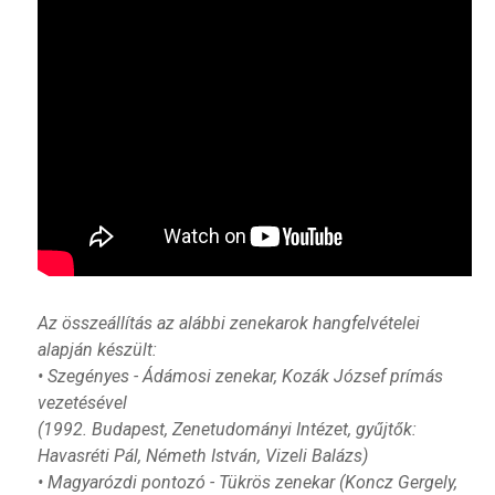
Az összeállítás az alábbi zenekarok hangfelvételei
alapján készült:
• Szegényes - Ádámosi zenekar, Kozák József prímás
vezetésével
(1992. Budapest, Zenetudományi Intézet, gyűjtők:
Havasréti Pál, Németh István, Vizeli Balázs)
• Magyarózdi pontozó - Tükrös zenekar (Koncz Gergely,