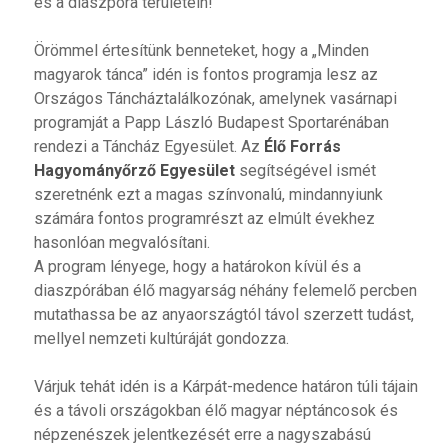
és a diaszpóra területein!
Örömmel értesítünk benneteket, hogy a „Minden
magyarok tánca” idén is fontos programja lesz az
Országos Táncháztalálkozónak, amelynek vasárnapi
programját a Papp László Budapest Sportarénában
rendezi a Táncház Egyesület. Az
Élő Forrás
Hagyományőrző Egyesület
segítségével ismét
szeretnénk ezt a magas színvonalú, mindannyiunk
számára fontos programrészt az elmúlt évekhez
hasonlóan megvalósítani.
A program lényege, hogy a határokon kívül és a
diaszpórában élő magyarság néhány felemelő percben
mutathassa be az anyaországtól távol szerzett tudást,
mellyel nemzeti kultúráját gondozza.
Várjuk tehát idén is a Kárpát-medence határon túli tájain
és a távoli országokban élő magyar néptáncosok és
népzenészek jelentkezését erre a nagyszabású