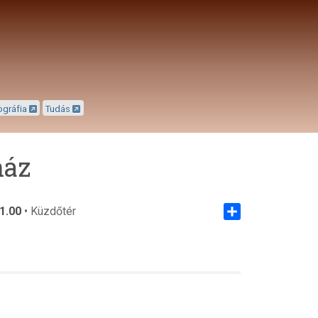
ográfia
Tudás
ház
1.00
• Küzdőtér
Share