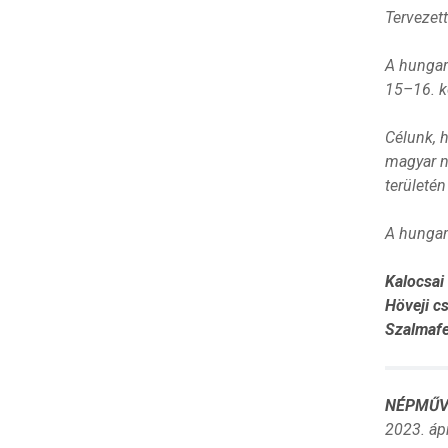
Tervezet
A hungar
15–16. k
Célunk, 
magyar né
területén
A hungar
Kalocsai
Höveji c
Szalmafe
NÉPMŰV
2023. áp