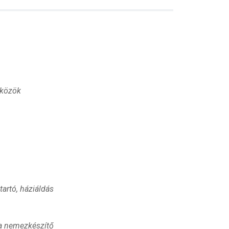
zközök
tartó, háziáldás
ka nemezkészítő