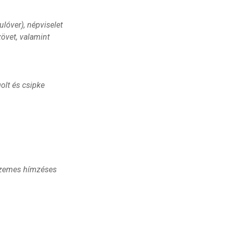
ulóver), népviselet
zövet, valamint
golt és csipke
tszemes hímzéses