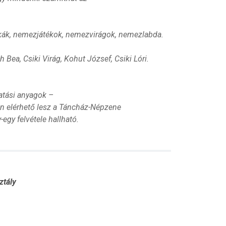
kák, nemezjátékok, nemezvirágok, nemezlabda.
h Bea, Csiki Virág, Kohut József, Csiki Lóri.
atási anyagok –
n elérhető lesz a Táncház-Népzene
gy felvétele hallható.
ztály