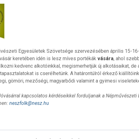
észeti Egyesületek Szövetsége szervezésében április 15-16-
vásár keretében idén is lesz míves portékák
vására
, ahol szeb
álkozni kedvenc alkotóinkkal, megismerhetjük új alkotásaikat, de
apasztalatokat is cserélhetünk. A határontúlról érkező kiállítóin
egi, gömöri, mezőségi, magyarbődi valamint a gyimesi viseleteket
dóvásárral kapcsolatos kérdéseikkel forduljanak a Népművészeti
men:
neszfolk@nesz.hu