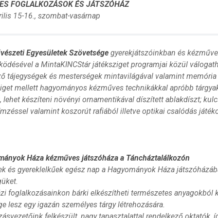
ES FOGLALKOZÁSOK ÉS JÁTSZÓHÁZ
rilis 15-16., szombat-vasárnap
észeti Egyesületek Szövetsége
gyerekjátszóinkban és kézműve
ödésével a MintaKINCStár játéksziget programjai közül váloga
ő tájegységek és mesterségek mintavilágával valamint memória –
ziget mellett hagyományos kézműves technikákkal apróbb tárgyak 
 lehet készíteni növényi ornamentikával díszített ablakdíszt; kul
zéssel valamint koszorút rafiából illetve optikai csalódás játék
ányok Háza kézműves játszóháza a Táncháztalálkozón
ek és gyereklelkűek egész nap a Hagyományok Háza játszóházába
üket.
zi foglalkozásainkon bárki elkészítheti természetes anyagokból 
ge lesz egy igazán személyes tárgy létrehozására.
ásvezetőink felkészült, nagy tapasztalattal rendelkező oktatók, 