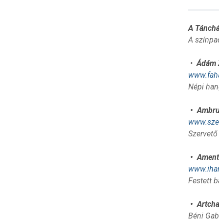
A Tánchá
A színpad
•
Ádám Z
www.fah
Népi hang
• Ambrus
www.sze
Szervető
• Ament 
www.iha
Festett b
• Artcha
Béni Gab