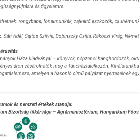
gítségnyújtásra és figyelemre.
íthetnek: rongybaba, fonalmunkák, zajkeltő eszközök, csuhémun
: Sári Adél, Sajtos Szilvia, Dobinszky Csilla, Rákóczi Virág, Német
árusítás
ányok Háza kiadványai – könyvek, népzenei hanghordozók, okt
nyes áron vásárolhatók meg a Táncháztalálkozón. Kínálatunkba
ogatáslemeze, amelyen a hasonló című pályázat nyerteseinek egy-e
umok és nemzeti értékek standja:
um Bizottság titkársága – Agrárminisztérium, Hungarikum Főos