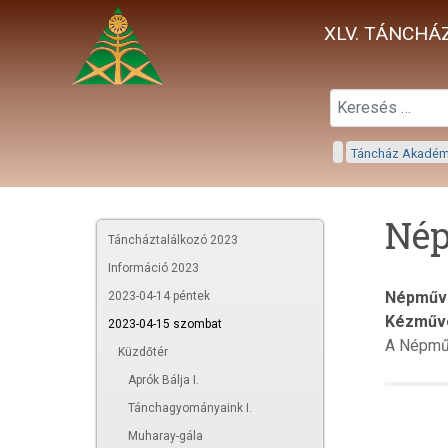
XLV. TÁNCHÁZ
Táncház Akadé
Nép
Táncháztalálkozó 2023
Információ 2023
Népművé
2023-04-14 péntek
Kézműve
2023-04-15 szombat
A Népmű
Küzdőtér
Aprók Bálja I.
Tánchagyományaink I.
Muharay-gála