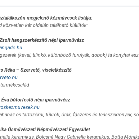
ztalálkozón megjelenő kézművesek listája:
 közvetlen két oldalán található kiállítók:
solt hangszerkészítő népi iparművész
angado.hu
szerek (kaval, tilinkó, különböző furulyák, dobok) fa konyhai es
 Réka – Szervető, viseletkészítő
rveto.hu
 termékcsalád
Éva bútorfestő népi iparművész
roskezmuvesek.hu
abaház és tartozékai, tükrök, órák, fűszeres és teásszekrények, só
ika Ősművészeti Népművészeti Egyesület
riella keramikus, Bölcsné Nagy Gabriella keramikus, Botta Móni