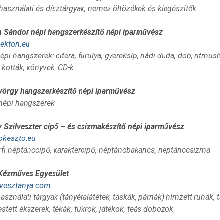
használati és dísztárgyak, nemez öltözékek és kiegészítők
 Sándor népi hangszerkészítő népi iparművész
ekton.eu
pi hangszerek: citera, furulya, gyereksíp, nádi duda, dob, ritmu
 kották, könyvek, CD-k
örgy hangszerkészítő népi iparművész
népi hangszerek
 Szilveszter cipő – és csizmakészítő népi iparművész
okeszto.eu
érfi néptánccipő, karaktercipő, néptáncbakancs, néptánccsizma
Kézműves Egyesület
esztanya.com
asználati tárgyak (tányéralátétek, táskák, párnák) hímzett ruhák, 
estett ékszerek, tékák, tükrök, játékok, teás dobozok