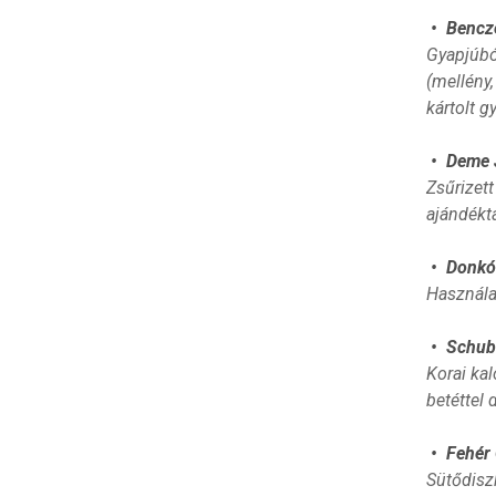
• Bencze
Gyapjúból
(mellény,
kártolt 
• Deme J
Zsűrizett
ajándéktá
• Donkón
Használa
• Schube
Korai ka
betéttel 
• Fehér 
Sütődisz