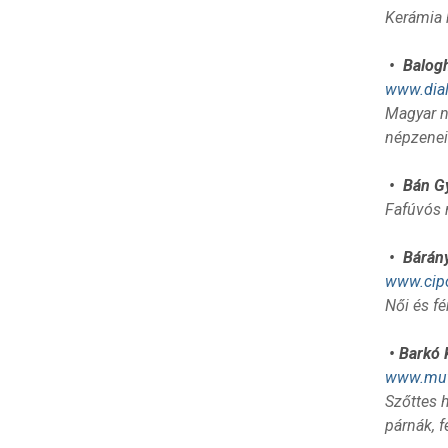
Kerámia 
• Balogh
www.dial
Magyar né
népzenei
• Bán Gy
Fafúvós 
• Bárány
www.cip
Női és f
• Barkó 
www.muv
Szőttes h
párnák, f