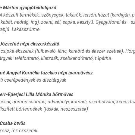
 Márton gyapjúfeldolgozó
 készült termékek: szőnyegek, takarók, felsőruházat (kardigán, p
 kabát, nadrág, ing), zokni, sál, sapka, kesztyű. Gyapjúfonal és –s
gyapjú. Lakásszőrme.
ózsefné népi ékszerkészítő
 csipke ékszerek (fülbevaló, lánc, karkötő és ékszer szettek). Hor
rgyak: telefontartó, illatzsák, zsebkendőtartó, tűpárna.
é Angyal Kornélia fazekas népi iparművész
ti cserépedények és dísztárgyak
rr-Eperjesi Lilla Mónika bőrműves
locsai, gömöri csomós, udvarhelyi, komádi, szentistváni, keresz
díszített bőrtermékek (táskák, neszeszerek)
Csaba ötvös
kosz, réz ékszerek