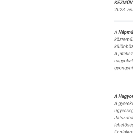
KÉZMŰV
2023. áp
A
Népműv
közreműk
különböz
A játéks
nagyokat,
gyöngyhím
A Hagyom
A gyerek
ügyesség
Játszóhá
lehetősé
Foglalkoz