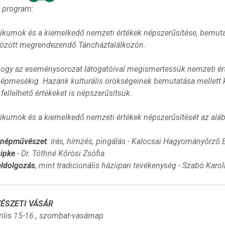
t program:
ikumok és a kiemelkedő nemzeti értékek népszerűsítése, bemutat
özött megrendezendő Táncháztalálkozón.
hogy az eseménysorozat látogatóival megismertessük nemzeti érté
pmesékig. Hazánk kulturális örökségeinek bemutatása mellett kiem
 fellelhető értékeket is népszerűsítsük.
ikumok és a kiemelkedő nemzeti értékek népszerűsítését az aláb
 népművészet
: írás, hímzés, pingálás - Kalocsai Hagyományőrző 
sipke
- Dr. Tóthné Kőrösi Zsófia
ldolgozás
, mint tradicionális háziipari tevékenység - Szabó Karol
ÉSZETI VÁSÁR
rilis 15-16., szombat-vasárnap