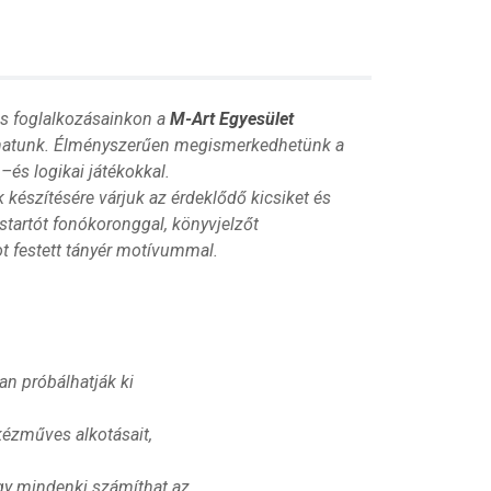
s foglalkozásainkon a
M-Art Egyesület
thatunk. Élményszerűen megismerkedhetünk a
és logikai játékokkal.
készítésére várjuk az érdeklődő kicsiket és
cstartót fonókoronggal, könyvjelzőt
ot festett tányér motívummal.
n próbálhatják ki
kézműves alkotásait,
így mindenki számíthat az