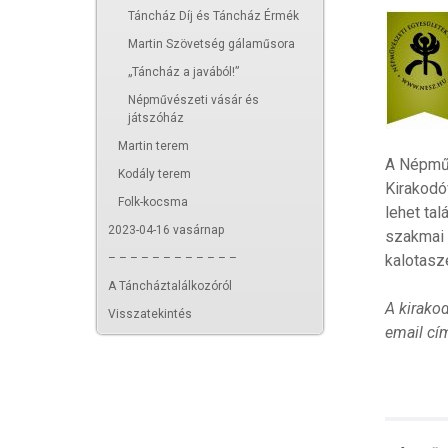
Táncház Díj és Táncház Érmék
Martin Szövetség gálaműsora
„Táncház a javából!”
Népművészeti vásár és
játszóház
Martin terem
A Népműv
Kodály terem
Kirakodó
Folk-kocsma
lehet tal
2023-04-16 vasárnap
szakmai t
– – – – – – – – – – – –
kalotasz
A Táncháztalálkozóról
A kirako
Visszatekintés
email cí