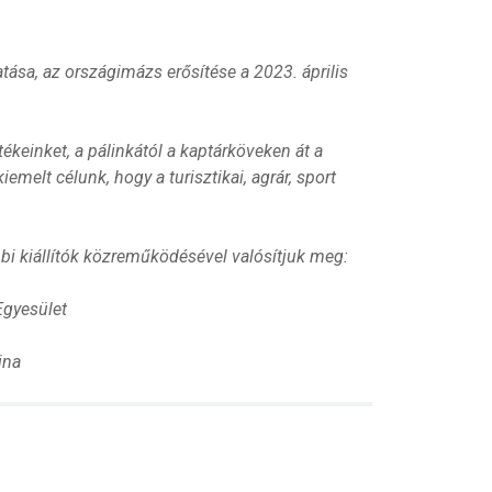
ása, az országimázs erősítése a 2023. április
keinket, a pálinkától a kaptárköveken át a
elt célunk, hogy a turisztikai, agrár, sport
bi kiállítók közreműködésével valósítjuk meg:
Egyesület
ina