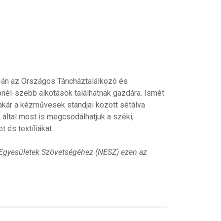
án az Országos Táncháztalálkozó és
bnél-szebb alkotások találhatnak gazdára. Ismét
 akár a kézművesek standjai között sétálva
k által most is megcsodálhatjuk a széki,
 és textíliákat.
 Egyesületek Szövetségéhez (NESZ) ezen az