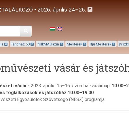
TALÁLKOZÓ • 2026. április 24–26.
Keresés
mia
Táncház 50
folkMAGazin
Mesterek
Ifjú Mesterek
Diszk
művészeti vásár és játszó
szeti vásár
• 2023. április 15–16. szombat-vasárnap,
10.00–2
s foglalkozások és játszóház 10.00–19.00
vészeti Egyesületek Szövetsége (NESZ) programja