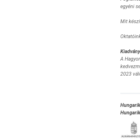
egyéni se
Mit kész
Oktatóink
Kiadvány
A Hagyom
kedvezmé
2023 vál
Hungarik
Hungarik