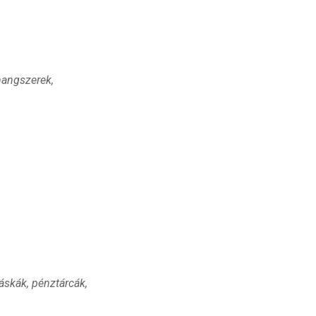
shangszerek,
táskák, pénztárcák,