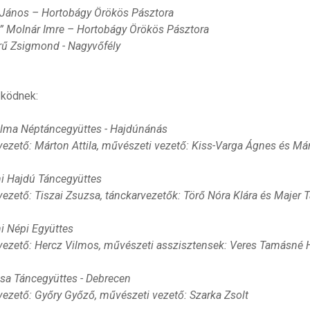
 János – Hortobágy Örökös Pásztora
s” Molnár Imre – Hortobágy Örökös Pásztora
rű Zsigmond - Nagyvőfély
ködnek:
lma Néptáncegyüttes - Hajdúnánás
vezető: Márton Attila, művészeti vezető: Kiss-Varga Ágnes és Már
i Hajdú Táncegyüttes
vezető: Tiszai Zsuzsa, tánckarvezetők: Törő Nóra Klára és Majer
i Népi Együttes
vezető: Hercz Vilmos, művészeti asszisztensek: Veres Tamásné H
sa Táncegyüttes - Debrecen
vezető: Győry Győző, művészeti vezető: Szarka Zsolt