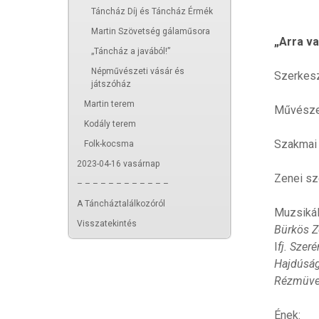
Táncház Díj és Táncház Érmék
Martin Szövetség gálaműsora
„Arra va
„Táncház a javából!”
Népművészeti vásár és
Szerkesz
játszóház
Martin terem
Művésze
Kodály terem
Szakmai
Folk-kocsma
2023-04-16 vasárnap
Zenei sz
– – – – – – – – – – – –
A Táncháztalálkozóról
Muzsiká
Visszatekintés
Bürkös Z
I
fj. Szer
Hajdúság
Rézmüves
Ének: