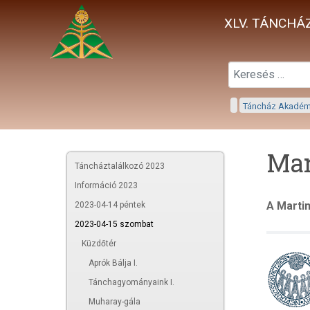
XLV. TÁNCHÁZ
Táncház Akadé
Mar
Táncháztalálkozó 2023
Információ 2023
A Marti
2023-04-14 péntek
2023-04-15 szombat
Küzdőtér
Aprók Bálja I.
Tánchagyományaink I.
Muharay-gála