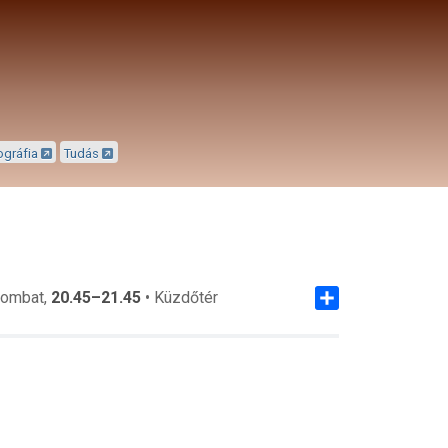
ográfia
Tudás
szombat,
20.45–21.45
• Küzdőtér
Share