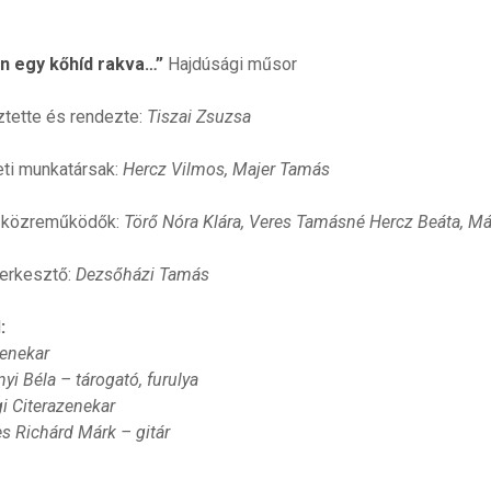
n egy kőhíd rakva…”
Hajdúsági műsor
tette és rendezte:
Tiszai Zsuzsa
ti munkatársak:
Hercz Vilmos, Majer Tamás
 közreműködők:
Törő Nóra Klára, Veres Tamásné Hercz Beáta, Márt
erkesztő:
Dezsőházi Tamás
l
:
enekar
ényi Béla – tárogató, furulya
i Citerazenekar
 Richárd Márk – gitár