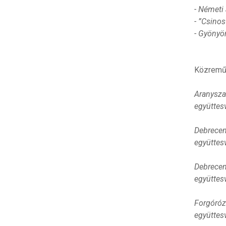
- Németi
- ”Csino
- Gyönyö
Közremű
Aranysza
együttes
Debrecen
együttes
Debrecen
együttes
Forgóróz
együttes