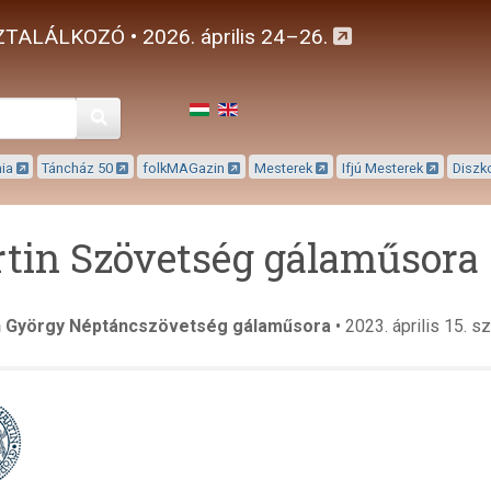
TALÁLKOZÓ • 2026. április 24–26.
Keresés
mia
Táncház 50
folkMAGazin
Mesterek
Ifjú Mesterek
Diszk
tin Szövetség gálaműsora
n György Néptáncszövetség gálaműsora
• 2023. április 15. 