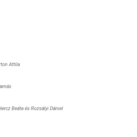
ton Attila
 Tamás
ercz Beáta és Rozsályi Dániel