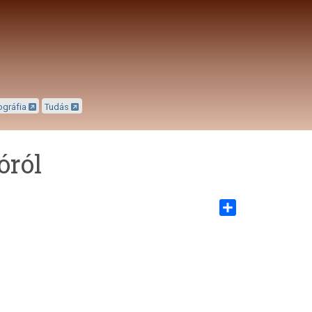
ográfia
Tudás
óról
Share