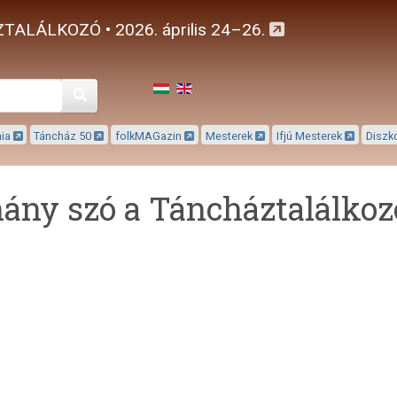
TALÁLKOZÓ • 2026. április 24–26.
Keresés
mia
Táncház 50
folkMAGazin
Mesterek
Ifjú Mesterek
Diszk
ány szó a Táncháztalálkoz