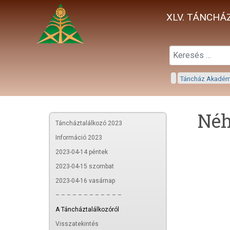
XLV. TÁNCHÁZ
Táncház Akadé
Néh
Táncháztalálkozó 2023
Információ 2023
2023-04-14 péntek
2023-04-15 szombat
2023-04-16 vasárnap
– – – – – – – – – – – –
A Táncháztalálkozóról
Visszatekintés