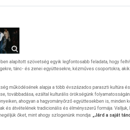
en alapított szövetség egyik legfontosabb feladata, hogy felhívj
kre, tánc- és zenei együttesekre, kézműves csoportokra, akik ezt
ség működésének alapja a több évszázados paraszti kultúra 
e, továbbadása, ezáltal kulturális örökségünk folyamatosságán
nyeiken, ahogyan a hagyományőrző együttesekben is, minden kor
ak és átvételének tradicionális és élményszerű formája. Vallju
 megéljük őket, mint ahogy szlogenünk mondja:
„Járd a saját tán