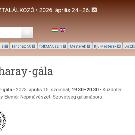
TALÁLKOZÓ • 2026. április 24–26.
Keresés
mia
Táncház 50
folkMAGazin
Mesterek
Ifjú Mesterek
Diszk
aray-gála
-gála
• 2023. április 15. szombat,
19.30–20.30
• Küzdőtér
ay Elemér Népművészeti Szövetség gálaműsora