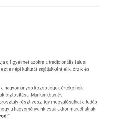
a a figyelmet azokra a tradicionális falusi
 a népi kultúrát sajátjukként élik, őrzik és
és a hagyományos közösségek értékeinek
ak biztosítása. Munkánkban és
osztály részt vesz, így megvalósulhat a tudás
k, hogy a hagyományaink csak akkor maradhatnak
cod!”