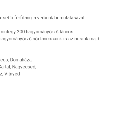
esebb férfitánc, a verbunk bemutatásával
 mintegy 200 hagyományőrző táncos
 hagyományőrző női táncosaink is színesítik majd
Decs, Domaháza,
Kartal, Nagyecsed,
z, Vitnyéd