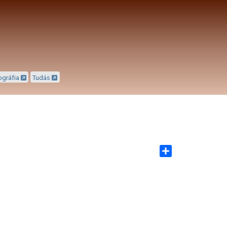
ográfia
Tudás
Share