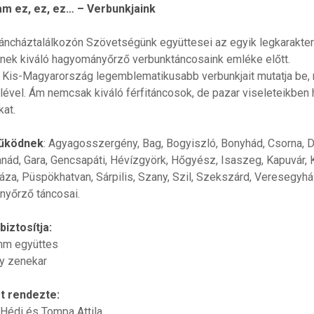
am ez, ez, ez… – Verbunkjaink
Táncháztalálkozón Szövetségünk együttesei az egyik legkarakter
gnek kiváló hagyományőrző verbunktáncosaink emléke előtt.
Kis-Magyarország legemblematikusabb verbunkjait mutatja be,
lével. Ám nemcsak kiváló férfitáncosok, de pazar viseleteikben
at.
űködnek
: Agyagosszergény, Bag, Bogyiszló, Bonyhád, Csorna, 
nád, Gara, Gencsapáti, Hévízgyörk, Hőgyész, Isaszeg, Kapuvár, 
áza, Püspökhatvan, Sárpilis, Szany, Szil, Szekszárd, Veresegyhá
yőrző táncosai.
biztosítja:
imm együttes
ny zenekar
t rendezte:
 Hédi és Tompa Attila