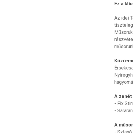
Ez a láb
Az idei 
tisztele
Műsoruk 
részvéte
műsorunk
Közrem
Érsekcsa
Nyíregyh
hagyomán
A zenét 
- Fix St
- Sárara
A műsor
- Sztanó