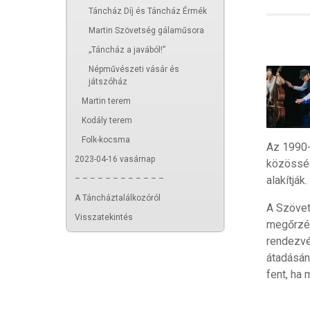
Táncház Díj és Táncház Érmék
Martin Szövetség gálaműsora
„Táncház a javából!”
Népművészeti vásár és
játszóház
Martin terem
Kodály terem
Folk-kocsma
Az 1990-b
2023-04-16 vasárnap
közössége
– – – – – – – – – – – –
alakítják.
A Táncháztalálkozóról
A Szövet
Visszatekintés
megőrzés
rendezvé
átadásán
fent, ha