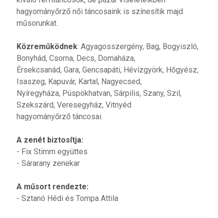
hagyományőrző női táncosaink is színesítik majd
műsorunkat.
Közreműködnek
: Agyagosszergény, Bag, Bogyiszló,
Bonyhád, Csorna, Decs, Domaháza,
Érsekcsanád, Gara, Gencsapáti, Hévízgyörk, Hőgyész,
Isaszeg, Kapuvár, Kartal, Nagyecsed,
Nyíregyháza, Püspökhatvan, Sárpilis, Szany, Szil,
Szekszárd, Veresegyház, Vitnyéd
hagyományőrző táncosai.
A zenét biztosítja:
- Fix Stimm együttes
- Sárarany zenekar
A műsort rendezte:
- Sztanó Hédi és Tompa Attila