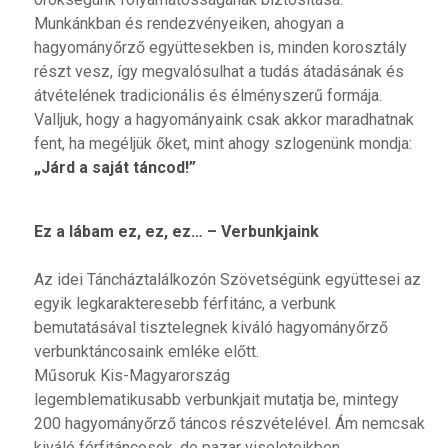
Munkánkban és rendezvényeiken, ahogyan a
hagyományőrző együttesekben is, minden korosztály
részt vesz, így megvalósulhat a tudás átadásának és
átvételének tradicionális és élményszerű formája.
Valljuk, hogy a hagyományaink csak akkor maradhatnak
fent, ha megéljük őket, mint ahogy szlogenünk mondja:
„Járd a saját táncod!”
Ez a lábam ez, ez, ez… – Verbunkjaink
Az idei Táncháztalálkozón Szövetségünk együttesei az
egyik legkarakteresebb férfitánc, a verbunk
bemutatásával tisztelegnek kiváló hagyományőrző
verbunktáncosaink emléke előtt.
Műsoruk Kis-Magyarország
legemblematikusabb verbunkjait mutatja be, mintegy
200 hagyományőrző táncos részvételével. Ám nemcsak
kiváló férfitáncosok, de pazar viseleteikben