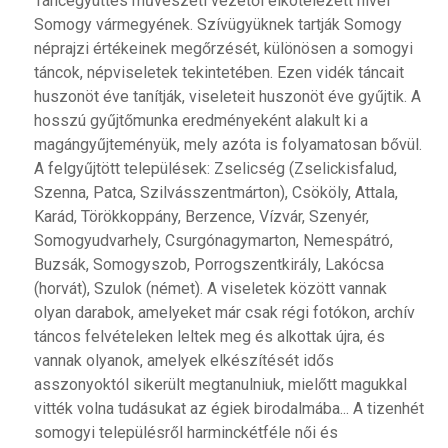
Táncegyüttes művészeti vezetői elkötelezett hívei
Somogy vármegyének. Szívügyüknek tartják Somogy
néprajzi értékeinek megőrzését, különösen a somogyi
táncok, népviseletek tekintetében. Ezen vidék táncait
huszonöt éve tanítják, viseleteit huszonöt éve gyűjtik. A
hosszú gyűjtőmunka eredményeként alakult ki a
magángyűjteményük, mely azóta is folyamatosan bővül.
A felgyűjtött települések: Zselicség (Zselickisfalud,
Szenna, Patca, Szilvásszentmárton), Csököly, Attala,
Karád, Törökkoppány, Berzence, Vízvár, Szenyér,
Somogyudvarhely, Csurgónagymarton, Nemespátró,
Buzsák, Somogyszob, Porrogszentkirály, Lakócsa
(horvát), Szulok (német). A viseletek között vannak
olyan darabok, amelyeket már csak régi fotókon, archív
táncos felvételeken leltek meg és alkottak újra, és
vannak olyanok, amelyek elkészítését idős
asszonyoktól sikerült megtanulniuk, mielőtt magukkal
vitték volna tudásukat az égiek birodalmába... A tizenhét
somogyi településről harminckétféle női és