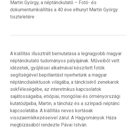
Martin György, a néptánckutató – Fotó- és
dokumentumkiállítás a 40 éve elhunyt Martin György
tiszteletére
A kiállítás illusztrált bemutatása a legnagyobb magyar
néptánckutató tudományos pályájának. Műveiből vett
idézetek, gyűjtései alkalmával készített fotók
segítségével bepillantást nyerhetünk a magyar
néptáncdialektusok világába, a tánckísérő zenekarok
sokféleségébe, az interetnikus kapcsolatok
sajátosságaiba, etiópiai, mongóliai és örményországi
kutatóútjaiba, Martin, a táncház és a színpadi néptánc
kapcsolatába. A kiállítás neves kortásak
visszaemlékezéseivel zárul. A Hagyományok Háza
megbízásából rendezte Pávai István.