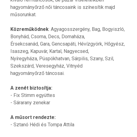
hagyományőrző női táncosaink is színesítik majd
műsorunkat.
Közreműködnek
: Agyagosszergény, Bag, Bogyiszló,
Bonyhád, Csorna, Decs, Domaháza,
Érsekcsanád, Gara, Gencsapáti, Hévízgyörk, Hőgyész,
Isaszeg, Kapuvár, Kartal, Nagyecsed,
Nyíregyháza, Püspökhatvan, Sárpilis, Szany, Szil,
Szekszárd, Veresegyház, Vitnyéd
hagyományőrző táncosai.
A zenét biztosítja:
- Fix Stimm együttes
- Sárarany zenekar
A műsort rendezte:
- Sztanó Hédi és Tompa Attila