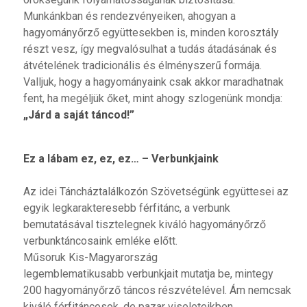
Munkánkban és rendezvényeiken, ahogyan a
hagyományőrző együttesekben is, minden korosztály
részt vesz, így megvalósulhat a tudás átadásának és
átvételének tradicionális és élményszerű formája.
Valljuk, hogy a hagyományaink csak akkor maradhatnak
fent, ha megéljük őket, mint ahogy szlogenünk mondja:
„Járd a saját táncod!”
Ez a lábam ez, ez, ez… – Verbunkjaink
Az idei Táncháztalálkozón Szövetségünk együttesei az
egyik legkarakteresebb férfitánc, a verbunk
bemutatásával tisztelegnek kiváló hagyományőrző
verbunktáncosaink emléke előtt.
Műsoruk Kis-Magyarország
legemblematikusabb verbunkjait mutatja be, mintegy
200 hagyományőrző táncos részvételével. Ám nemcsak
kiváló férfitáncosok, de pazar viseleteikben