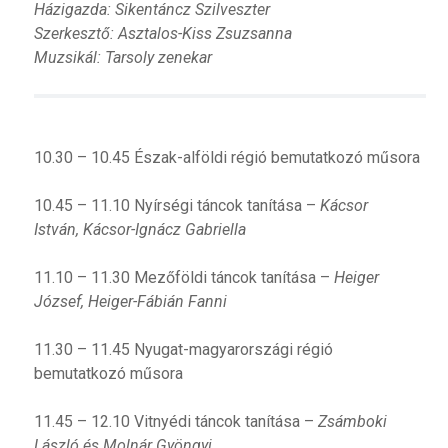
Házigazda: Sikentáncz Szilveszter
Szerkesztő:
Asztalos-Kiss Zsuzsanna
Muzsikál:
Tarsoly zenekar
10.30 – 10.45 Észak-alföldi régió bemutatkozó műsora
10.45 – 11.10 Nyírségi táncok tanítása –
Kácsor
István,
Kácsor-Ignácz Gabriella
11.10 – 11.30 Mezőföldi táncok tanítása –
Heiger
József, Heiger-Fábián Fanni
11.30 – 11.45 Nyugat-magyarországi régió
bemutatkozó műsora
11.45 – 12.10 Vitnyédi táncok tanítása –
Zsámboki
László és Molnár Gyöngyi